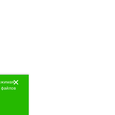
×
Нажимая
я файлов